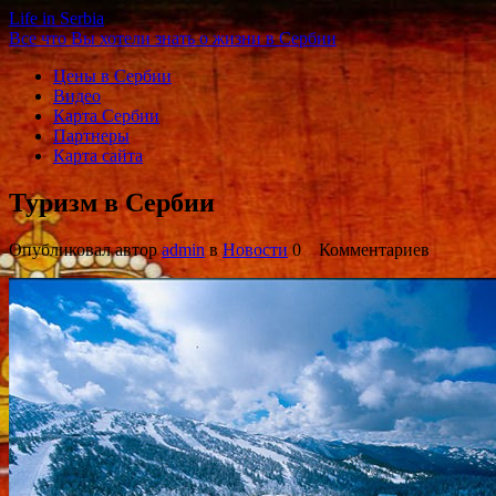
Life in Serbia
Все что Вы хотели знать о жизни в Сербии
Цены в Сербии
Видео
Карта Сербии
Партнеры
Карта сайта
Туризм в Сербии
Опубликовал автор
admin
в
Новости
0 Комментариев