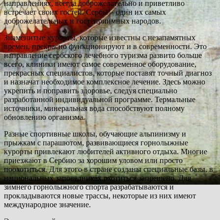
направлениях, всегда доброжелательно и приветливо
встречает своих гостей. Сербы – один их самых
доброжелательных и гостеприимных народов.
Знаменитые курорты, которые известны с незапамятных
времен, прекрасно функционируют и в современности. Это
направление сербского лечебного туризма развито больше
всего, клиники имеют самое современное оборудование,
прекрасных специалистов, которые поставят точный диагноз
и назначат необходимое комплексное лечение. Здесь можно
укрепить и поправить здоровье, следуя специально
разработанной индивидуальной программе. Термальные
источники, минеральная вода способствуют полному
обновлению организма.
Разные спортивные школы, обучающие альпинизму и
прыжкам с парашютом, развивающиеся горнолыжные
курорты привлекают любителей активного отдыха. Многие
приезжают в Сербию за хорошим уловом или просто
поохотиться. Для этого в стране созданы специальные базы, в
национальных заповедниках охотиться запрещено. Для
зимнего горнолыжного спорта разрабатываются и
прокладываются новые трассы, некоторые из них имеют
международное значение.