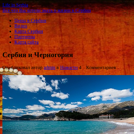
Life in Serbia
Все что Вы хотели знать о жизни в Сербии
Цены в Сербии
Видео
Карта Сербии
Партнеры
Карта сайта
Сербия и Черногория
Опубликовал автор
admin
в
Новости
4 Комментариев