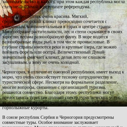
законодательство и валюту, при этом каждая республика могла
стать независимой в результате референдума.
Природа республик очень красива. Мягкий,
средиземноморский климат превосходно сочетается с
умеренным, континентальным в горах и центре страны.
Многообразие растительности, лес и степи скрывают в своих
зарослях весьма разнообразную фауну. В море водятся
разнообразные виды рыб, в том числе промысловые. В
глубине страны имеются реки и крупные озера, где можно
поймать форель или осетра. Величественный Дунай
значительно смягчает климат, делая лето не слишком
засушливым, а зиму не очень холодной.
Черногория, в отличие от союзной республики, имеет выход к
морю, что очень способствует тесному сотрудничеству в
туристической сфере. Несмотря на формальное разделение,
многие вопросы, связанные с организацией туризма,
решаются совместно. Благодаря этому, республики могут
предоставить туристам полный спектр туристических услуг,
включая отдых на средиземноморском побережье и
горнолыжные курорты.
В союзе республик Сербия и Черногория предусмотрены
совместные туры. Особое внимание заслуживает