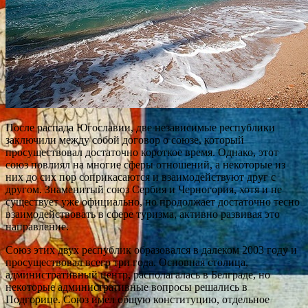
После распада Югославии, две независимые республики
заключили между собой договор о союзе, который
просуществовал достаточно короткое время. Однако, этот
союз повлиял на многие сферы отношений, а некоторые из
них до сих пор соприкасаются и взаимодействуют друг с
другом. Знаменитый союз Сербия и Черногория, хотя и не
существует уже официально, но продолжает достаточно тесно
взаимодействовать в сфере туризма, активно развивая это
направление.
Союз этих двух республик образовался в далеком 2003 году и
просуществовал всего три года. Основная столица,
административный центр, располагалась в Белграде, но
некоторые административные вопросы решались в
Подгорице. Союз имел общую конституцию, отдельное