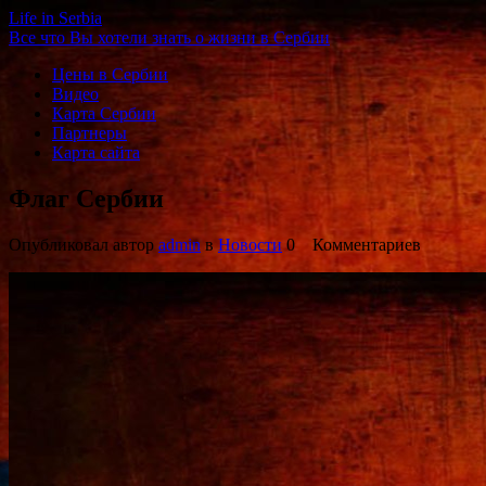
Life in Serbia
Все что Вы хотели знать о жизни в Сербии
Цены в Сербии
Видео
Карта Сербии
Партнеры
Карта сайта
Флаг Сербии
Опубликовал автор
admin
в
Новости
0 Комментариев