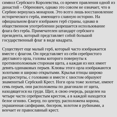
символ Сербского Королевства, со времен правления одной из
династий – Обренович, однако это совсем не означает, что в
Сербию вернулась монархия. Это всего лишь восстановление
исторического герба, имеющего славную историю. На
официальном флаге изображен герб страны, однако в
общественном употреблении разрешается использование
флага без герба. Примечателен штандарт сербского
президента, который представляет собой большой
государственный флаг в виде квадрата.
Существует еще малый герб, который часто изображается
вместе с флагом. Он представляет из себя серебристого
двуглавого орла, головы которого повернуты к
противоположным сторонам щита, а каждая из них имеет
девять одинаковых перьев. Клювы этого орла изображаются
золотыми и широко открытыми. Крылья птицы широко
распростерты, с головами и вместе с хвостом образуют
знаменитый Сербский Крест. Ноги орла тоже золотые, имеют
семь перьев, они расположены по диагонали от щита,
находящегося на груди. Щит, в свою очередь, разделен на
четыре части серебристым крестом, а в каждой находится
белое огниво. Сверху, по центру, расположена корона,
украшенная сапфирами, бисером, золотом и рубинами, а
венчает ее православный крест.