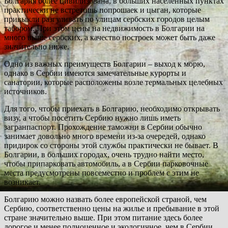
Болгария более цивилизована, в больших населенных пунктах
практически не встретишь попрошаек и цыган, которые
привыкли разгуливать по улицам сербских городов целым
табором. При этом цены на недвижимость в Болгарии на
много выше сербских, а качество построек может быть даже
значительно ниже.
Одно из важных преимуществ Болгарии – выход к морю,
однако в Сербии имеются замечательные курорты и
санатории, которые расположены возле термальных целебных
источников.
Для того, чтобы приехать в Болгарию, необходимо открывать
визу, а чтобы посетить Сербию нужно лишь иметь
загранпаспорт. Прохождение таможни в Сербии обычно
занимает довольно много времени из-за очередей, однако
придирок со стороны этой службы практически не бывает. В
Болгарии, в больших городах, очень трудно найти место,
чтобы припарковать автомобиль, а в Сербии парковочные
места предусмотрены повсеместно и проблем с этим не
возникает.
Болгарию можно назвать более европейской страной, чем
Сербию, соответственно цены на жилье и пребывание в этой
стране значительно выше. При этом питание здесь более
дорогое и менее полноценное и экологичное, чем в Сербии,