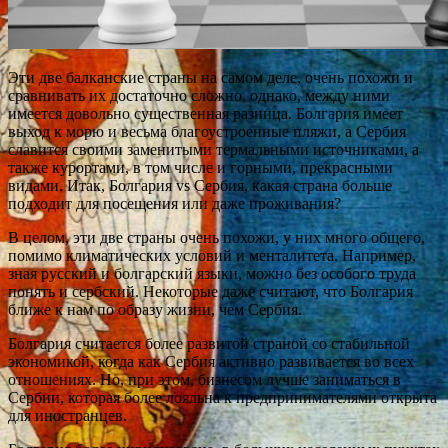
Эти две балканские страны на самом деле, очень похожи и
сравнивать их достаточно сложно, однако, между ними
имеется довольно существенная разница. Болгария имеет
выход к морю и весьма благоустроенные пляжи, а Сербия
славится своими заменитыми термальными источниками, а
также курортами, в том числе и горными, прекрасными
видами. Итак, Болгария vs Сербия, какая страна больше
подходит для посещения или даже проживания?
В целом, эти две страны очень похожи, у них много общего,
помимо климатических условий и менталитета. Например,
зная русский и болгарский языки, можно без особого труда
понять и сербский. Некоторые даже считают, что Болгария
ближе к нам по образу жизни, чем Сербия.
Болгария считается более развитой страной со стабильной
экономикой, когда как Сербия активно развивается во всех
отношениях. Но, при этом, бизнесом лучше заниматься в
Сербии, которая более лояльна к предпринимателями открыта
для иностранцев.