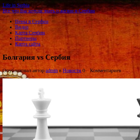
Life in Serbia
Все что Вы хотели знать о жизни в Сербии
Цены в Сербии
Видео
Карта Сербии
Партнеры
Карта сайта
Болгария vs Сербия
Опубликовал автор
admin
в
Новости
0 Комментариев