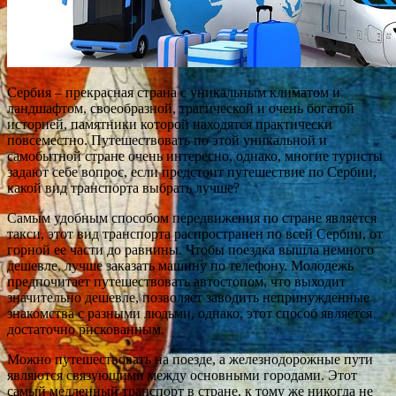
Сербия – прекрасная страна с уникальным климатом и
ландшафтом, своеобразной, трагической и очень богатой
историей, памятники которой находятся практически
повсеместно. Путешествовать по этой уникальной и
самобытной стране очень интересно, однако, многие туристы
задают себе вопрос, если предстоит путешествие по Сербии,
какой вид транспорта выбрать лучше?
Самым удобным способом передвижения по стране является
такси, этот вид транспорта распространен по всей Сербии, от
горной ее части до равнины. Чтобы поездка вышла немного
дешевле, лучше заказать машину по телефону. Молодежь
предпочитает путешествовать автостопом, что выходит
значительно дешевле, позволяет заводить непринужденные
знакомства с разными людьми, однако, этот способ является
достаточно рискованным.
Можно путешествовать на поезде, а железнодорожные пути
являются связующими между основными городами. Этот
самый медленный транспорт в стране, к тому же никогда не