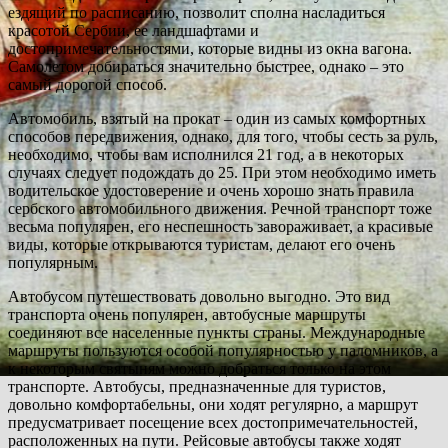
ездящий по расписанию, позволит сполна насладиться
красотой Сербии, ее ландшафтами и
достопримечательностями, которые видны из окна вагона.
Самолетом добираться значительно быстрее, однако – это
самый дорогой способ.
Автомобиль, взятый на прокат – один из самых комфортных
способов передвижения, однако, для того, чтобы сесть за руль,
необходимо, чтобы вам исполнился 21 год, а в некоторых
случаях следует подождать до 25. При этом необходимо иметь
водительское удостоверение и очень хорошо знать правила
сербского автомобильного движения. Речной транспорт тоже
весьма популярен, его неспешность завораживает, а красивые
виды, которые открываются туристам, делают его очень
популярным.
Автобусом путешествовать довольно выгодно. Это вид
транспорта очень популярен, автобусные маршруты
соединяют все населенные пункты страны. Международные
маршруты пользуются особой популярностью у паломников, а
к некоторым святыням можно добраться только на этом
транспорте. Автобусы, предназначенные для туристов,
довольно комфортабельны, они ходят регулярно, а маршрут
предусматривает посещение всех достопримечательностей,
расположенных на пути. Рейсовые автобусы также ходят