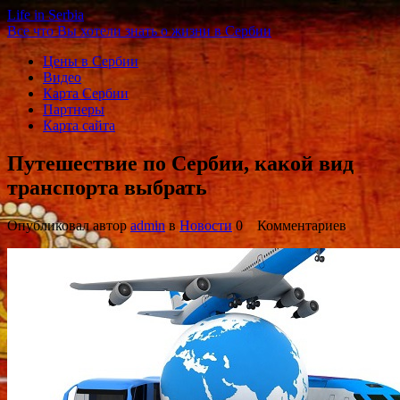
Life in Serbia
Все что Вы хотели знать о жизни в Сербии
Цены в Сербии
Видео
Карта Сербии
Партнеры
Карта сайта
Путешествие по Сербии, какой вид
транспорта выбрать
Опубликовал автор
admin
в
Новости
0 Комментариев