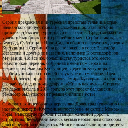
Сербия прекрасная и интересная представительница стран
Балканского полуострова. Ее сложная и богатая история
привлекает тысячи туристов со всего мира. Среди множества
увлекательнейших и интереснейших мест Сербии таких, как
Белград, Суботица и Нови-Сад, особенно выделяется деревня
Кустурицы в Сербии. Она расположена в горах Златибор.
Известны и другие ее названия, например Кюстендорф или
Мечавник. Но все же, большинству туристов это место
известно как деревня, созданная именитым сербским
режиссером Эмиром Кустурицей. Деревня Кутурицы в
Сербии уникальна по своей структуре и атмосфере. Идея
такого проекта пришла в голову Эмира Кустурицы в период
его работы над кино-шедевром «Жизнь как чудо». Открыта
эта деревня была в 2004 году, за этот проект балканский
режиссер был удостоен премии Филиппа Ротье.
Самобытная и необычная деревушка Дрвенград (еще одно из
названий деревни Кустурицы) построена на склоне Мокра-
Горы, в месте, где проходит станция железной дороги.
Строительство деревни велось весьма необычным способом
для современного общества. Многие дома были приобретены