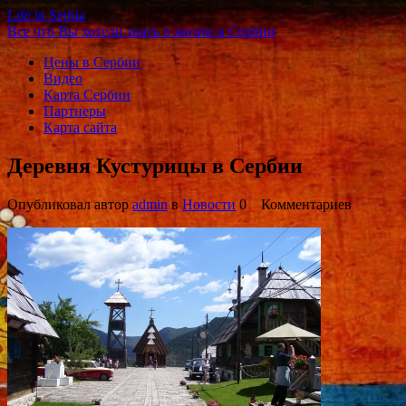
Life in Serbia
Все что Вы хотели знать о жизни в Сербии
Цены в Сербии
Видео
Карта Сербии
Партнеры
Карта сайта
Деревня Кустурицы в Сербии
Опубликовал автор
admin
в
Новости
0 Комментариев