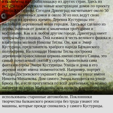
и привезены на стройплощадку из других стран. Здесь их
разбирали и сооружали новые конструкции домов по проекту
Эмира Кустурицы. Сегодня Дрвенград насчитывает около 50
жилых деревянных домов и около 30 из них ведут свою
историю из древних времен. Деревня Кустурицы это
настоящий деревянный мини городок. Здесь все сделано из
дерева, начиная от домов и заканчивая тротуарами и
мостовыми. Как и в любом другом городе, Дрвенград имеет
центральную площадь. Она названа в честь великого физика и
властелина молний Николы Теслы. Он, как и Эмир
Кустурица, представитель храброго народа Балканского
полуострова. На площади Николы Теслы построена
деревянная православная церковь имени святого Саввы, это
самый почитаемый святой у сербов. Удивительна сама
фантазия сербы Эмира Кустурицы. Улицы и дома в его
деревни носят имена знаменитостей. Например, портрет
Федора Достоевского украшает фасад дома на улице имени
Никиты Михалкова. Дом самого Эмира находится на улице
Брюса Ли, а если прогуляться по всей деревеньки, то можно
набрести на улицу Марадонны или попасть в кинотеатр под
названием «Стенли Кубрик». В качестве украшения улиц
использованы старинные автомобили. Поклонники
творчества балканского режиссера без труда узнают эти
машины, которые прежде снимались у самого Кустурицы.