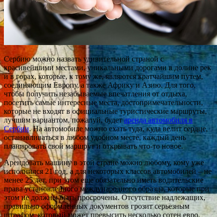
Сербию можно назвать удивительной страной с
красивейшими местами, уникальными дорогами в долине рек
и в горах, которые, к тому же, являются кратчайшим путем,
соединяющим Европу, а также Африку и Азию. Для того,
чтобы получить незабываемые впечатления от отдыха,
посетить самые интересные места, достопримечательности,
которые не входят в официальные туристические маршруты,
лучшим вариантом, пожалуй, будет
аренда автомобиля в
Сербии
. На автомобиле можно ехать туда, куда велит сердце,
останавливаться в любом удобном месте, каждый день
планировать свой маршрут и открывать что-то новое.
Арендовать машину в этой стране можно любому, кому уже
исполнился 21 год, а для некоторых классов автомобилей – не
менее 25 лет, при этом еще обязательно иметь водительские
права установленного международного образца, которые при
этом не должны быть просрочены. Отсутствие надлежащих,
правильно оформленных документов грозит серьезным
штрафом, который может превысить несколько сотен евро.