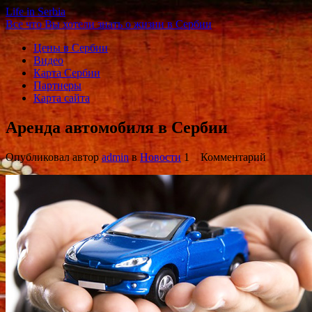
Life in Serbia
Все что Вы хотели знать о жизни в Сербии
Цены в Сербии
Видео
Карта Сербии
Партнеры
Карта сайта
Аренда автомобиля в Сербии
Опубликовал автор
admin
в
Новости
1 Комментарий